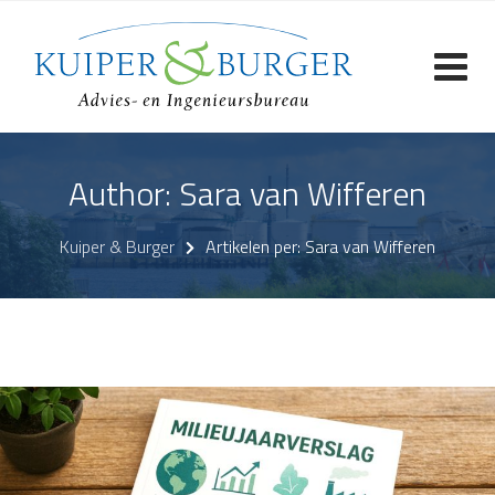
Skip
to
content
Author: Sara van Wifferen
Kuiper & Burger
Artikelen per: Sara van Wifferen