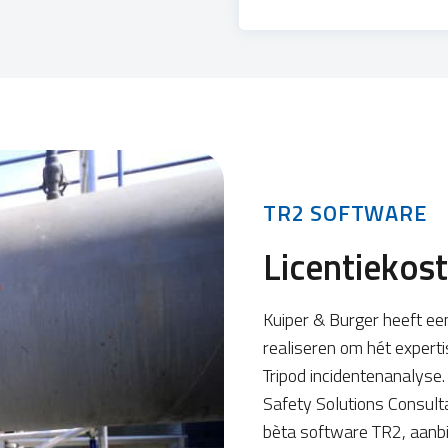
TR2 SOFTWARE
Licentiekos
Kuiper & Burger heeft ee
realiseren om hét expert
Tripod incidentenanalyse
Safety Solutions Consulta
bèta software TR2, aanbi