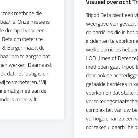
Visueel overzicht T
derzoek methode die
Tripod Beta biedt een vi
kbaar is. Onze missie is
weergave van gevaar, i
 de drempel voor een
de barrières die in het
d Beta om (beter) te
incidenten te voorkomen
er & Burger maakt de
welke barrières hebben 
kbaar om te zorgen dat
LOD (Lines of Defence
nnen werken. Daarnaast
methoden gaat Tripod B
k dat het lastig is en
door ook de achterligg
 wij te verbeteren. Wij
gefaalde barrières in k
utinematig mee aan de
voorkomen dat stakeho
anders meer wilt.
verzekeringsmaatschap
complexiteit van uw be
verhogen, kan zo een v
oorzaken u daarbij help