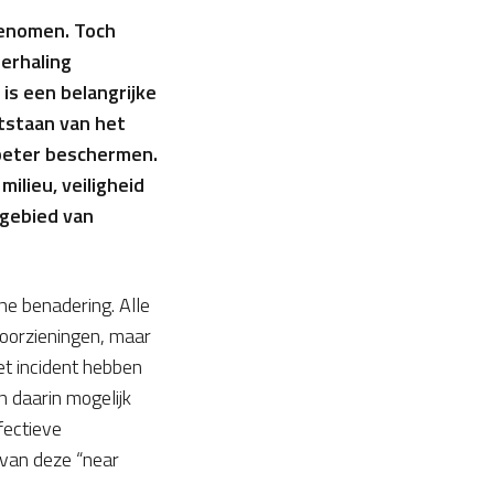
genomen. Toch
herhaling
is een belangrijke
tstaan van het
beter beschermen.
ilieu, veiligheid
 gebied van
he benadering. Alle
oorzieningen, maar
et incident hebben
n daarin mogelijk
fectieve
 van deze “near