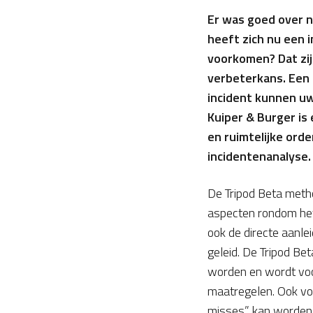
Er was goed over 
heeft zich nu een 
voorkomen? Dat zij
verbeterkans. Een 
incident kunnen u
Kuiper & Burger is 
en ruimtelijke ord
incidentenanalyse.
De Tripod Beta metho
aspecten rondom het
ook de directe aanle
geleid. De Tripod Be
worden en wordt voor
maatregelen. Ook voo
misses” kan worden 