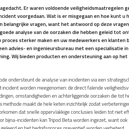
nagedacht. Er waren voldoende veiligheidsmaatregelen 
incident voorgedaan. Wat is er misgegaan en hoe kunt u 
n belangrijke vragen, want het antwoord op deze vragen 
goede analyse van de oorzaken die hebben geleid tot on
w proces sterker maken en uw medewerkers en klanten 
een advies- en ingenieursbureau met een specialisatie in m
ening. Wij bieden producten en ondersteuning aan op het
de ondersteunt de analyse van incidenten via een strategisc
 incident worden meegenomen: de direct falende veiligheidsv
idingen, omstandigheden en achterliggende oorzaken die tot h
ta methode maakt de hele keten inzichtelijk zodat verbeteringe
komen dat snelle oppervlakkige conclusies leiden tot niet ef
r bijna-incidenten kan Tripod Beta worden ingezet, want ook
geleerd en het bedrijfsproces preventief worden verbeterd.