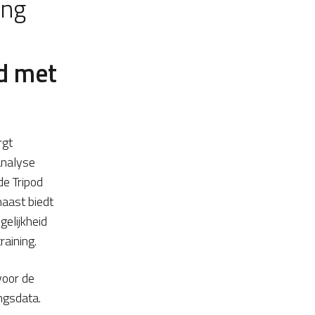
ing
d met
rgt
analyse
de Tripod
aast biedt
elijkheid
aining.
oor de
ngsdata.