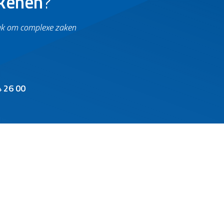
ekenen
?
leuk om complexe zaken
4 26 00