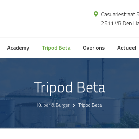
Casuariestraat 
2511 VB Den H
Academy
Tripod Beta
Over ons
Actueel
Tripod Beta
Kuiper & Burger
Tripod Beta