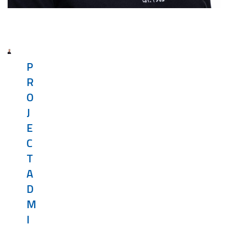
P
R
O
J
E
C
T
A
D
M
I