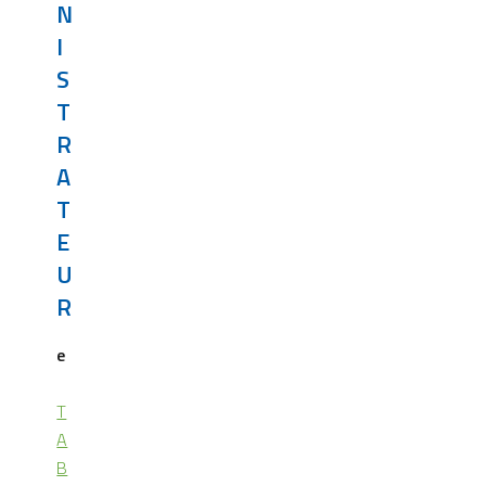
N
I
S
T
R
A
T
E
U
R
e
T
A
B