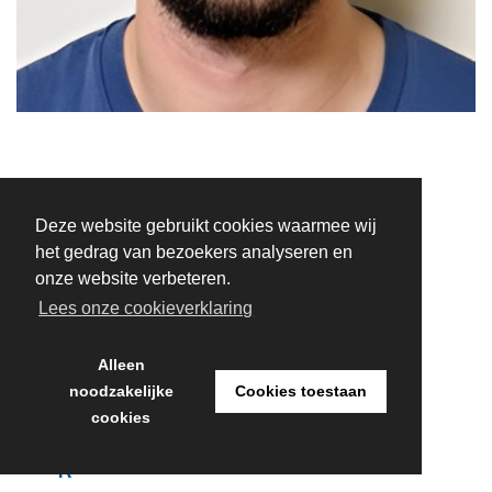
Deze website gebruikt cookies waarmee wij
A
het gedrag van bezoekers analyseren en
D
onze website verbeteren.
V
Lees onze cookieverklaring
I
S
Alleen
noodzakelijke
Cookies toestaan
E
cookies
U
R