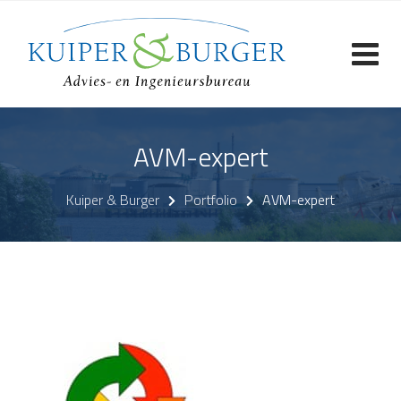
Skip
to
content
AVM-expert
Kuiper & Burger
Portfolio
AVM-expert