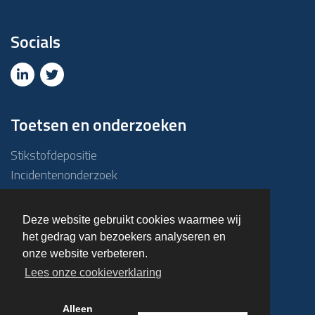
Socials
Toetsen en onderzoeken
Stikstofdepositie
Incidentenonderzoek
Due diligence
ABM-toets
Deze website gebruikt cookies waarmee wij
Emissie – Immissietoets
het gedrag van bezoekers analyseren en
Haalbaarheidsonderzoek
onze website verbeteren.
Overige onderzoeken
Lees onze cookieverklaring
Alleen