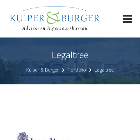
Skip
to
content
Legaltree
Kuiper & Burger
Portfolio
Legaltree