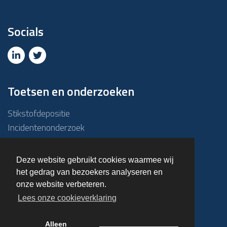
Socials
Toetsen en onderzoeken
Stikstofdepositie
Incidentenonderzoek
Due diligence
ABM-toets
Deze website gebruikt cookies waarmee wij
Emissie – Immissietoets
het gedrag van bezoekers analyseren en
Haalbaarheidsonderzoek
onze website verbeteren.
Overige onderzoeken
Lees onze cookieverklaring
Alleen