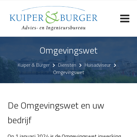
Skip
to
content
Omgevingswet
Kuiper & Burger
Diensten
Huisadviseur
Omgevingswet
De Omgevingswet en uw
bedrijf
Op 1 januari 2024 is de Omgevingswet inwerking