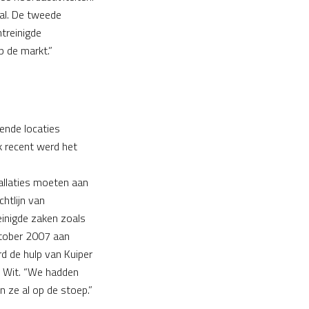
val. De tweede
ntreinigde
p de markt.”
lende locaties
k recent werd het
tallaties moeten aan
chtlijn van
inigde zaken zoals
oktober 2007 aan
rd de hulp van Kuiper
De Wit. “We hadden
 ze al op de stoep.”