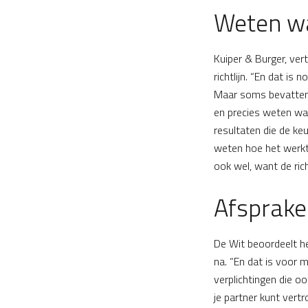
Weten wa
Kuiper & Burger, ver
richtlijn. “En dat is
Maar soms bevatten 
en precies weten waa
resultaten die de ke
weten hoe het werkte
ook wel, want de richt
Afsprak
De Wit beoordeelt he
na. “En dat is voor 
verplichtingen die o
je partner kunt vert