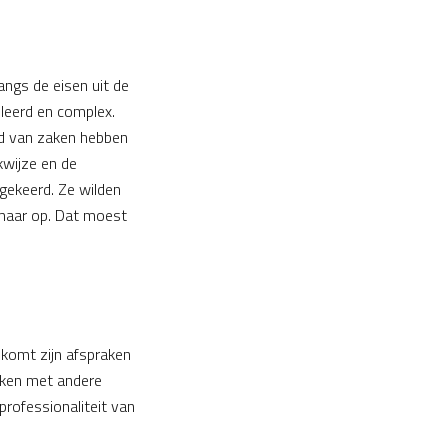
angs de eisen uit de
illeerd en complex.
nd van zaken hebben
kwijze en de
 gekeerd. Ze wilden
 maar op. Dat moest
 komt zijn afspraken
maken met andere
professionaliteit van