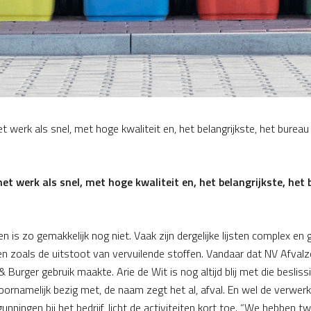
t werk als snel, met hoge kwaliteit en, het belangrijkste, het bureau
et werk als snel, met hoge kwaliteit en, het belangrijkste, het
n is zo gemakkelijk nog niet. Vaak zijn dergelijke lijsten complex en g
n zoals de uitstoot van vervuilende stoffen. Vandaar dat NV Afvalz
 Burger gebruik maakte. Arie de Wit is nog altijd blij met die beslis
oornamelijk bezig met, de naam zegt het al, afval. En wel de verwerk
unningen bij het bedrijf, licht de activiteiten kort toe. “We hebben t