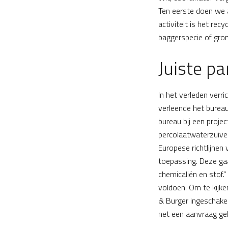
Ten eerste doen we a
activiteit is het rec
baggerspecie of gro
Juiste pa
In het verleden verri
verleende het bureau
bureau bij een proje
percolaatwaterzuiver
Europese richtlijnen 
toepassing. Deze ga
chemicaliën en stof.”
voldoen. Om te kijke
& Burger ingeschakel
net een aanvraag geh