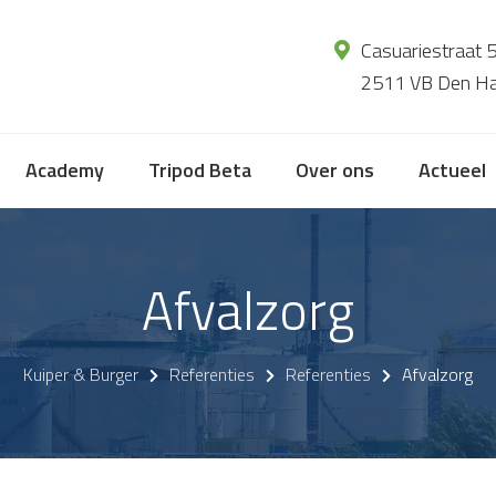
Casuariestraat 
2511 VB Den H
Academy
Tripod Beta
Over ons
Actueel
Afvalzorg
Kuiper & Burger
Referenties
Referenties
Afvalzorg