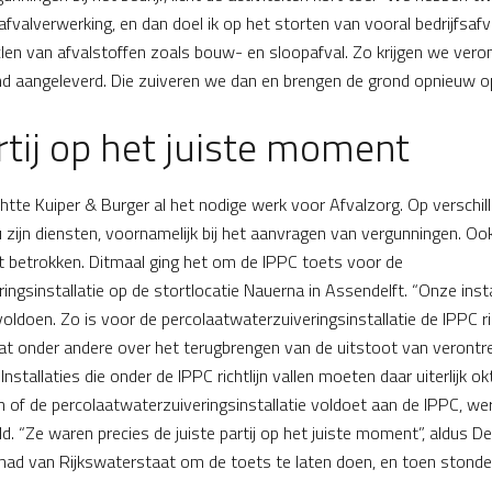
fvalverwerking, en dan doel ik op het storten van vooral bedrijfsaf
yclen van afvalstoffen zoals bouw- en sloopafval. Zo krijgen we vero
nd aangeleverd. Die zuiveren we dan en brengen de grond opnieuw o
rtij op het juiste moment
chtte Kuiper & Burger al het nodige werk voor Afvalzorg. Op verschil
 zijn diensten, voornamelijk bij het aanvragen van vergunningen. Oo
ct betrokken. Ditmaal ging het om de IPPC toets voor de
ingsinstallatie op de stortlocatie Nauerna in Assendelft. “Onze ins
voldoen. Zo is voor de percolaatwaterzuiveringsinstallatie de IPPC ri
at onder andere over het terugbrengen van de uitstoot van verontre
 Installaties die onder de IPPC richtlijn vallen moeten daar uiterlijk 
n of de percolaatwaterzuiveringsinstallatie voldoet aan de IPPC, we
d. “Ze waren precies de juiste partij op het juiste moment”, aldus 
ad van Rijkswaterstaat om de toets te laten doen, en toen stonden