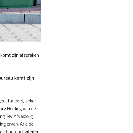
 komt zijn afspraken
 bureau komt zijn
edetailleerd, zeker
org Holding van de
sing. NV Afvalzorg
ing ervan. Arie de
wee hoofdactiviteiten.