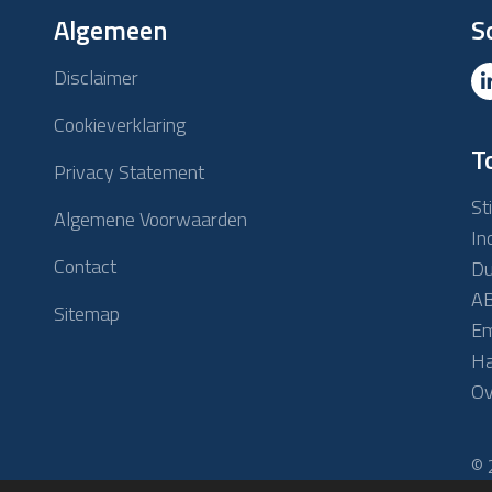
Algemeen
S
Disclaimer
Cookieverklaring
T
Privacy Statement
St
Algemene Voorwaarden
In
Contact
Du
AB
Sitemap
Em
Ha
Ov
© 