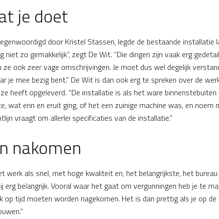
t je doet
tegenwoordigd door Kristel Stassen, legde de bestaande installatie l
 nog niet zo gemakkelijk”, zegt De Wit. “Die dingen zijn vaak erg gedeta
ze ook zeer vage omschrijvingen. Je moet dus wel degelijk versta
r je mee bezig bent.” De Wit is dan ook erg te spreken over de wer
uze heeft opgeleverd. “De installatie is als het ware binnenstebuiten
, wat erin en eruit ging, of het een zuinige machine was, en noem
lijn vraagt om allerlei specificaties van de installatie.”
en nakomen
t werk als snel, met hoge kwaliteit en, het belangrijkste, het bureau
mij erg belangrijk. Vooral waar het gaat om vergunningen heb je te 
ok op tijd moeten worden nagekomen. Het is dan prettig als je op de 
rouwen.”