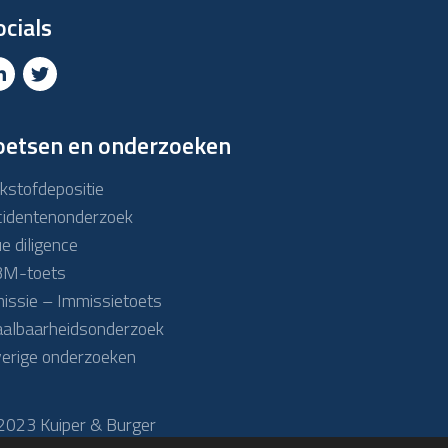
ocials
oetsen en onderzoeken
ikstofdepositie
cidentenonderzoek
e diligence
M-toets
issie – Immissietoets
albaarheidsonderzoek
erige onderzoeken
2023 Kuiper & Burger