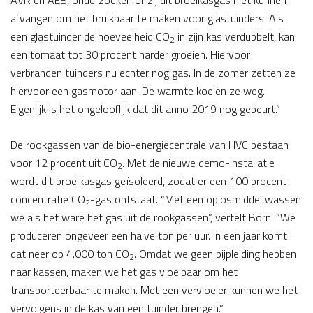
AVR en AEB, onderzoeken of zij dit broeikasgas niet kunnen
afvangen om het bruikbaar te maken voor glastuinders. Als
een glastuinder de hoeveelheid CO
in zijn kas verdubbelt, kan
2
een tomaat tot 30 procent harder groeien. Hiervoor
verbranden tuinders nu echter nog gas. In de zomer zetten ze
hiervoor een gasmotor aan. De warmte koelen ze weg.
Eigenlijk is het ongelooflijk dat dit anno 2019 nog gebeurt.”
De rookgassen van de bio-energiecentrale van HVC bestaan
voor 12 procent uit CO
. Met de nieuwe demo-installatie
2
wordt dit broeikasgas geïsoleerd, zodat er een 100 procent
concentratie CO
-gas ontstaat. “Met een oplosmiddel wassen
2
we als het ware het gas uit de rookgassen”, vertelt Born. “We
produceren ongeveer een halve ton per uur. In een jaar komt
dat neer op 4.000 ton CO
. Omdat we geen pijpleiding hebben
2
naar kassen, maken we het gas vloeibaar om het
transporteerbaar te maken. Met een vervloeier kunnen we het
vervolgens in de kas van een tuinder brengen.”