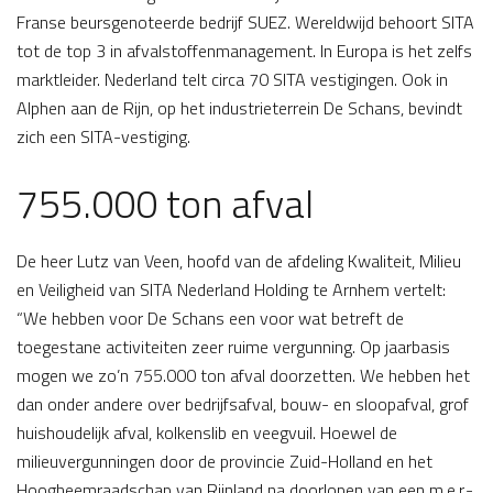
Franse beursgenoteerde bedrijf SUEZ. Wereldwijd behoort SITA
tot de top 3 in afvalstoffenmanagement. In Europa is het zelfs
marktleider. Nederland telt circa 70 SITA vestigingen. Ook in
Alphen aan de Rijn, op het industrieterrein De Schans, bevindt
zich een SITA-vestiging.
755.000 ton afval
De heer Lutz van Veen, hoofd van de afdeling Kwaliteit, Milieu
en Veiligheid van SITA Nederland Holding te Arnhem vertelt:
“We hebben voor De Schans een voor wat betreft de
toegestane activiteiten zeer ruime vergunning. Op jaarbasis
mogen we zo’n 755.000 ton afval doorzetten. We hebben het
dan onder andere over bedrijfsafval, bouw- en sloopafval, grof
huishoudelijk afval, kolkenslib en veegvuil. Hoewel de
milieuvergunningen door de provincie Zuid-Holland en het
Hoogheemraadschap van Rijnland na doorlopen van een m.e.r.-