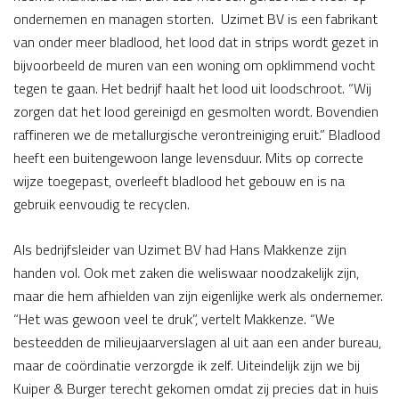
ondernemen en managen storten. Uzimet BV is een fabrikant
van onder meer bladlood, het lood dat in strips wordt gezet in
bijvoorbeeld de muren van een woning om opklimmend vocht
tegen te gaan. Het bedrijf haalt het lood uit loodschroot. “Wij
zorgen dat het lood gereinigd en gesmolten wordt. Bovendien
raffineren we de metallurgische verontreiniging eruit.” Bladlood
heeft een buitengewoon lange levensduur. Mits op correcte
wijze toegepast, overleeft bladlood het gebouw en is na
gebruik eenvoudig te recyclen.
Als bedrijfsleider van Uzimet BV had Hans Makkenze zijn
handen vol. Ook met zaken die weliswaar noodzakelijk zijn,
maar die hem afhielden van zijn eigenlijke werk als ondernemer.
“Het was gewoon veel te druk”, vertelt Makkenze. “We
besteedden de milieujaarverslagen al uit aan een ander bureau,
maar de coördinatie verzorgde ik zelf. Uiteindelijk zijn we bij
Kuiper & Burger terecht gekomen omdat zij precies dat in huis