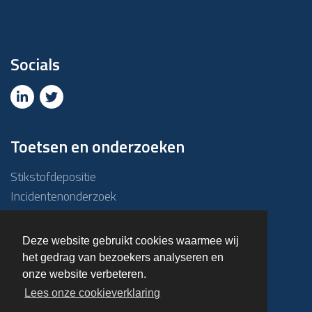
Socials
Toetsen en onderzoeken
Stikstofdepositie
Incidentenonderzoek
Due diligence
ABM-toets
Deze website gebruikt cookies waarmee wij
Emissie – Immissietoets
het gedrag van bezoekers analyseren en
Haalbaarheidsonderzoek
onze website verbeteren.
Overige onderzoeken
Lees onze cookieverklaring