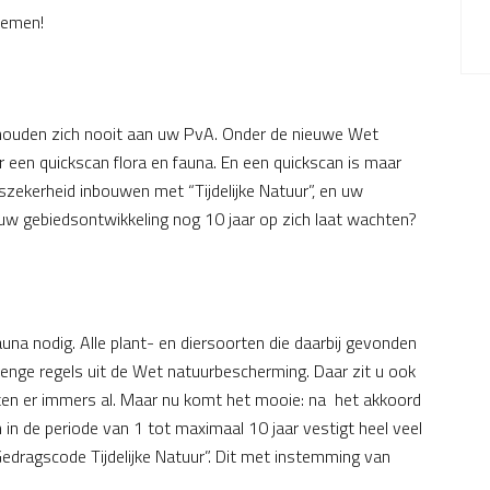
blemen!
, houden zich nooit aan uw PvA. Onder de nieuwe Wet
r een quickscan flora en fauna. En een quickscan is maar
fszekerheid inbouwen met “Tijdelijke Natuur”, en uw
uw gebiedsontwikkeling nog 10 jaar op zich laat wachten?
fauna nodig. Alle plant- en diersoorten die daarbij gevonden
nge regels uit de Wet natuurbescherming. Daar zit u ook
itten er immers al. Maar nu komt het mooie: na het akkoord
h in de periode van 1 tot maximaal 10 jaar vestigt heel veel
Gedragscode Tijdelijke Natuur”. Dit met instemming van