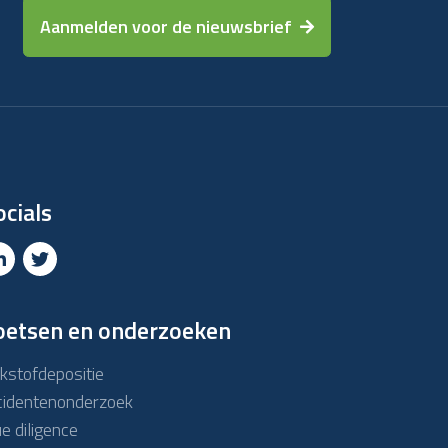
Aanmelden voor de nieuwsbrief
ocials
oetsen en onderzoeken
ikstofdepositie
cidentenonderzoek
e diligence