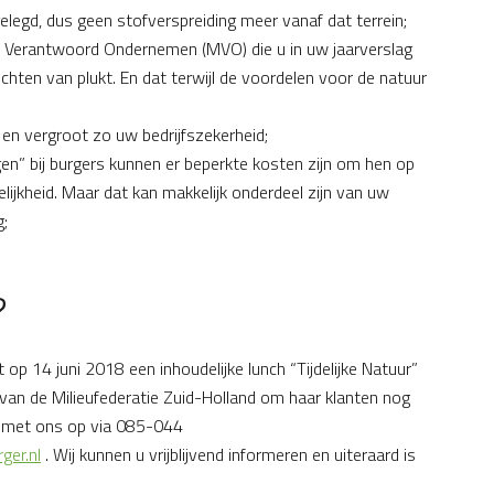
legd, dus geen stofverspreiding meer vanaf dat terrein;
 Verantwoord Ondernemen (MVO) die u in uw jaarverslag
chten van plukt. En dat terwijl de voordelen voor de natuur
o en vergroot zo uw bedrijfszekerheid;
ngen” bij burgers kunnen er beperkte kosten zijn om hen op
lijkheid. Maar dat kan makkelijk onderdeel zijn van uw
g;
?
op 14 juni 2018 een inhoudelijke lunch “Tijdelijke Natuur”
 van de Milieufederatie Zuid-Holland om haar klanten nog
t met ons op via 085-044
ger.nl
. Wij kunnen u vrijblijvend informeren en uiteraard is