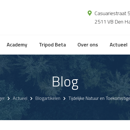
Casuariestraat 
2511 VB Den H
Academy
Tripod Beta
Over ons
Actueel
Blog
ger
Actueel
Blogartikelen
Tijdelijke Natuur en Toekomstige