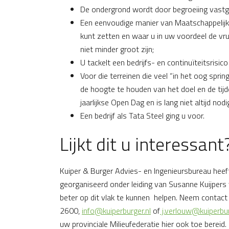
De ondergrond wordt door begroeiing vastge
Een eenvoudige manier van Maatschappelijk
kunt zetten en waar u in uw voordeel de vru
niet minder groot zijn;
U tackelt een bedrijfs- en continuïteitsrisic
Voor die terreinen die veel “in het oog spri
de hoogte te houden van het doel en de tijde
jaarlijkse Open Dag en is lang niet altijd nodi
Een bedrijf als Tata Steel ging u voor.
Lijkt dit u interessant
Kuiper & Burger Advies- en Ingenieursbureau heeft 
georganiseerd onder leiding van Susanne Kuijpers
beter op dit vlak te kunnen helpen. Neem contac
2600,
info@kuiperburger.nl
of
j.verlouw@kuiperbur
uw provinciale Milieufederatie hier ook toe bereid.