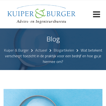
Skip
to
content
Blog
Kuiper & Burger
Actueel
Blogartikelen
Wat betekent
verscherpt toezicht in de praktijk voor een bedrijf en hoe ga je
hiermee om?