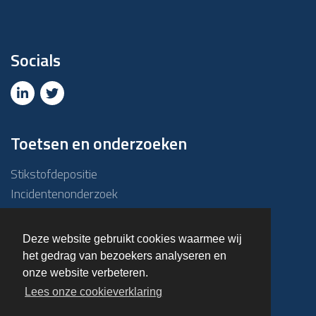
Socials
Toetsen en onderzoeken
Stikstofdepositie
Incidentenonderzoek
Due diligence
ABM-toets
Deze website gebruikt cookies waarmee wij
Emissie – Immissietoets
het gedrag van bezoekers analyseren en
Haalbaarheidsonderzoek
onze website verbeteren.
Overige onderzoeken
Lees onze cookieverklaring