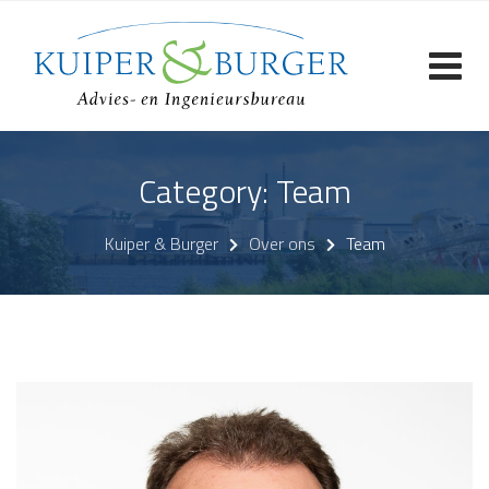
Skip
to
content
Category: Team
Kuiper & Burger
Over ons
Team