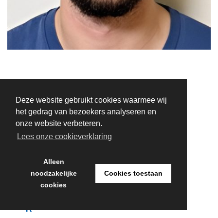
Deze website gebruikt cookies waarmee wij
A
het gedrag van bezoekers analyseren en
D
onze website verbeteren.
V
Lees onze cookieverklaring
I
S
Alleen
noodzakelijke
Cookies toestaan
E
cookies
U
R