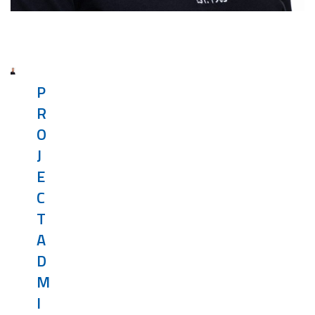
P
R
O
J
E
C
T
A
D
M
I