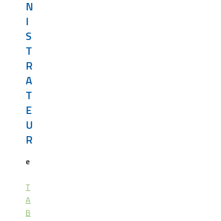
N
I
S
T
R
A
T
E
U
R
e
T
A
B