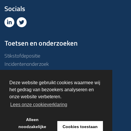
Socials
Toetsen en onderzoeken
Stikstofdepositie
Incidentenonderzoek
Due diligence
ABM-toets
Deze website gebruikt cookies waarmee wij
Emissie – Immissietoets
het gedrag van bezoekers analyseren en
Haalbaarheidsonderzoek
onze website verbeteren.
Overige onderzoeken
Lees onze cookieverklaring
Alleen
© 2023 Kuiper & Burger
noodzakelijke
Cookies toestaan