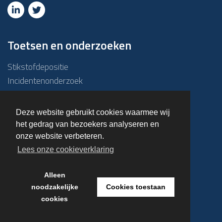
Toetsen en onderzoeken
Stikstofdepositie
Incidentenonderzoek
Due diligence
ABM-toets
Deze website gebruikt cookies waarmee wij
Emissie – Immissietoets
het gedrag van bezoekers analyseren en
Haalbaarheidsonderzoek
onze website verbeteren.
Overige onderzoeken
Lees onze cookieverklaring
Alleen
© 2023 Kuiper & Burger
noodzakelijke
Cookies toestaan
cookies
Realisatie door
NVS Design