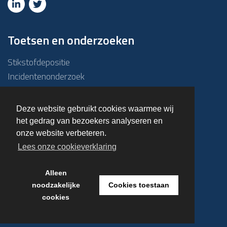
Toetsen en onderzoeken
Stikstofdepositie
Incidentenonderzoek
Due diligence
ABM-toets
Deze website gebruikt cookies waarmee wij
Emissie – Immissietoets
het gedrag van bezoekers analyseren en
Haalbaarheidsonderzoek
onze website verbeteren.
Overige onderzoeken
Lees onze cookieverklaring
Alleen
© 2023 Kuiper & Burger
noodzakelijke
Cookies toestaan
cookies
Realisatie door
NVS Design