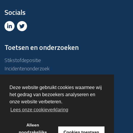
Socials
Toetsen en onderzoeken
Stikstofdepositie
Incidentenonderzoek
Due diligence
ABM-toets
Deze website gebruikt cookies waarmee wij
Emissie – Immissietoets
het gedrag van bezoekers analyseren en
Haalbaarheidsonderzoek
onze website verbeteren.
Overige onderzoeken
Lees onze cookieverklaring
Alleen
© 2023 Kuiper & Burger
noodzakelijke
Cookies toestaan