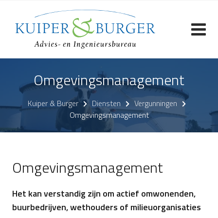
Skip
to
content
Omgevingsmanagement
Kuiper & Burger
Diensten
Vergunningen
Omgevingsmanagement
Omgevingsmanagement
Het kan verstandig zijn om actief omwonenden,
buurbedrijven, wethouders of milieuorganisaties