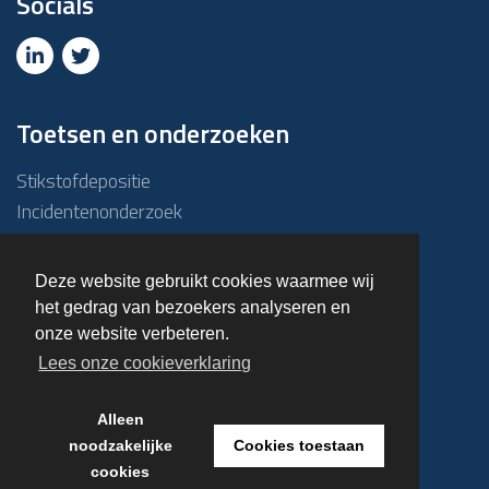
Socials
Toetsen en onderzoeken
Stikstofdepositie
Incidentenonderzoek
Due diligence
ABM-toets
Deze website gebruikt cookies waarmee wij
Emissie – Immissietoets
het gedrag van bezoekers analyseren en
Haalbaarheidsonderzoek
onze website verbeteren.
Overige onderzoeken
Lees onze cookieverklaring
Alleen
© 2023 Kuiper & Burger
noodzakelijke
Cookies toestaan
cookies
Realisatie door
NVS Design