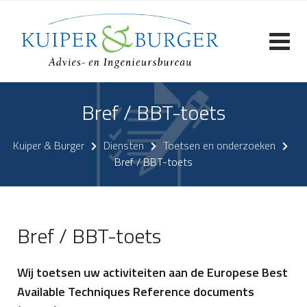
Skip
to
content
Bref / BBT-toets
Kuiper & Burger
Diensten
Toetsen en onderzoeken
Bref / BBT-toets
Bref / BBT-toets
Wij toetsen uw activiteiten aan de Europese Best
Available Techniques Reference documents