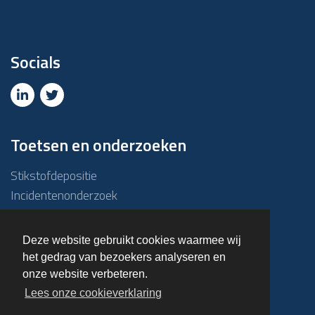
Socials
Toetsen en onderzoeken
Stikstofdepositie
Incidentenonderzoek
Due diligence
ABM-toets
Deze website gebruikt cookies waarmee wij
Emissie – Immissietoets
het gedrag van bezoekers analyseren en
Haalbaarheidsonderzoek
onze website verbeteren.
Overige onderzoeken
Lees onze cookieverklaring